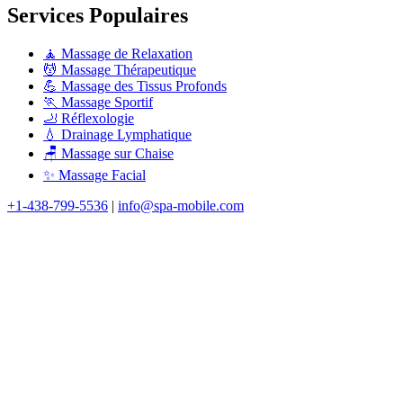
Services Populaires
🧘 Massage de Relaxation
💆 Massage Thérapeutique
💪 Massage des Tissus Profonds
🏃 Massage Sportif
🦶 Réflexologie
💧 Drainage Lymphatique
🪑 Massage sur Chaise
✨ Massage Facial
+1-438-799-5536
|
info@spa-mobile.com