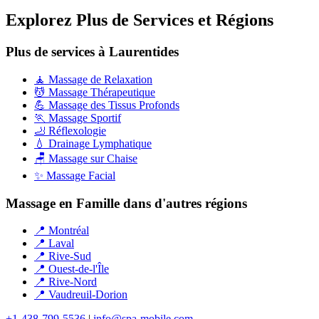
Explorez Plus de Services et Régions
Plus de services à Laurentides
🧘 Massage de Relaxation
💆 Massage Thérapeutique
💪 Massage des Tissus Profonds
🏃 Massage Sportif
🦶 Réflexologie
💧 Drainage Lymphatique
🪑 Massage sur Chaise
✨ Massage Facial
Massage en Famille dans d'autres régions
📍 Montréal
📍 Laval
📍 Rive-Sud
📍 Ouest-de-l'Île
📍 Rive-Nord
📍 Vaudreuil-Dorion
+1-438-799-5536
|
info@spa-mobile.com