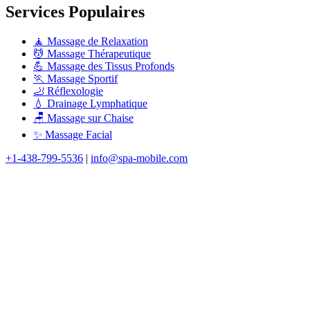
Services Populaires
🧘 Massage de Relaxation
💆 Massage Thérapeutique
💪 Massage des Tissus Profonds
🏃 Massage Sportif
🦶 Réflexologie
💧 Drainage Lymphatique
🪑 Massage sur Chaise
✨ Massage Facial
+1-438-799-5536
|
info@spa-mobile.com