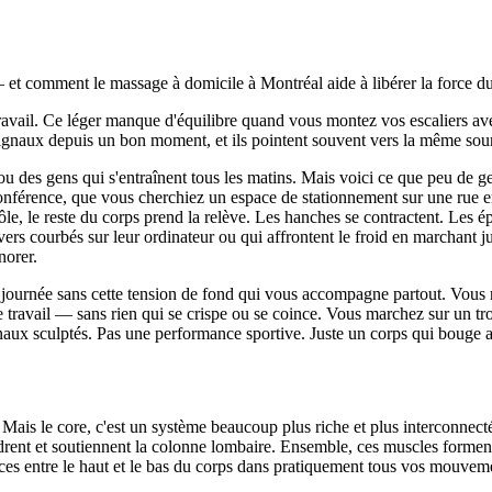
t comment le massage à domicile à Montréal aide à libérer la force du 
ravail. Ce léger manque d'équilibre quand vous montez vos escaliers ave
ignaux depuis un bon moment, et ils pointent souvent vers la même sour
es ou des gens qui s'entraînent tous les matins. Mais voici ce que peu de
nférence, que vous cherchiez un espace de stationnement sur une rue e
le, le reste du corps prend la relève. Les hanches se contractent. Les é
ers courbés sur leur ordinateur ou qui affrontent le froid en marchant ju
norer.
ournée sans cette tension de fond qui vous accompagne partout. Vous rest
travail — sans rien qui se crispe ou se coince. Vous marchez sur un trott
inaux sculptés. Pas une performance sportive. Juste un corps qui bouge 
ais le core, c'est un système beaucoup plus riche et plus interconnecté
drent et soutiennent la colonne lombaire. Ensemble, ces muscles formen
forces entre le haut et le bas du corps dans pratiquement tous vos mouvem