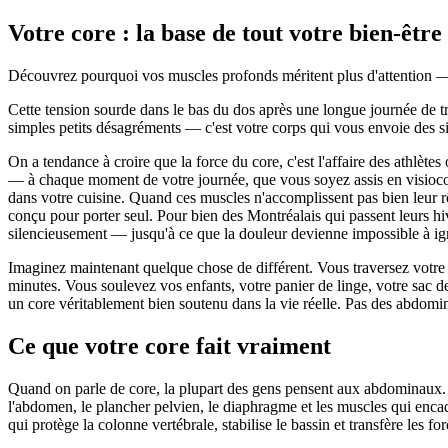
Votre core : la base de tout votre bien-être
Découvrez pourquoi vos muscles profonds méritent plus d'attention — e
Cette tension sourde dans le bas du dos après une longue journée de t
simples petits désagréments — c'est votre corps qui vous envoie des s
On a tendance à croire que la force du core, c'est l'affaire des athlèt
— à chaque moment de votre journée, que vous soyez assis en visioco
dans votre cuisine. Quand ces muscles n'accomplissent pas bien leur rô
conçu pour porter seul. Pour bien des Montréalais qui passent leurs hiv
silencieusement — jusqu'à ce que la douleur devienne impossible à ig
Imaginez maintenant quelque chose de différent. Vous traversez votre j
minutes. Vous soulevez vos enfants, votre panier de linge, votre sac de 
un core véritablement bien soutenu dans la vie réelle. Pas des abdom
Ce que votre core fait vraiment
Quand on parle de core, la plupart des gens pensent aux abdominaux. M
l'abdomen, le plancher pelvien, le diaphragme et les muscles qui enca
qui protège la colonne vertébrale, stabilise le bassin et transfère les 