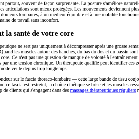
ent partout, souvent de façon surprenante. La posture s'améliore nature
 Les articulations sont mieux protégées. Les mouvements deviennent plus e
es douleurs lombaires, à un meilleur équilibre et à une mobilité fonctio
ine de travail sans inconfort.
 la santé de votre core
rapeutique ne sert pas uniquement à décompresser après une grosse semai
Quand les muscles autour des hanches, du bas du dos et du bassin sont c
 core. Ce n'est pas une question de manque de volonté à l'entraînement
par une tension chronique. Un thérapeute qualifié peut identifier ces zon
mode veille depuis trop longtemps.
deur sur le fascia thoraco-lombaire — cette large bande de tissu conjonc
e fascia est restreint, la chaîne cinétique se brise et les muscles cesse
p de clients qui s'engagent dans des
massages thérapeutiques réguliers
r