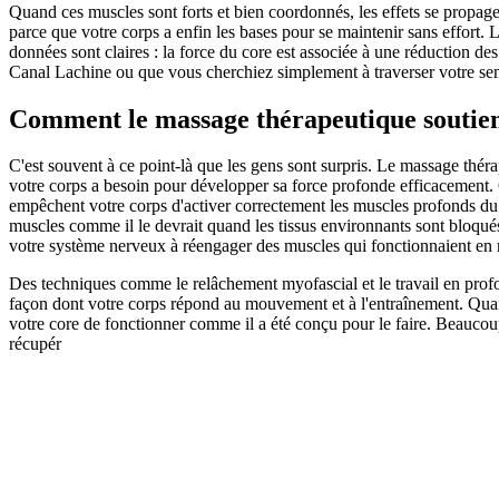
Quand ces muscles sont forts et bien coordonnés, les effets se propag
parce que votre corps a enfin les bases pour se maintenir sans effort.
données sont claires : la force du core est associée à une réduction d
Canal Lachine ou que vous cherchiez simplement à traverser votre sema
Comment le massage thérapeutique soutient
C'est souvent à ce point-là que les gens sont surpris. Le massage thé
votre corps a besoin pour développer sa force profonde efficacement. 
empêchent votre corps d'activer correctement les muscles profonds du
muscles comme il le devrait quand les tissus environnants sont bloqués 
votre système nerveux à réengager des muscles qui fonctionnaient en 
Des techniques comme le relâchement myofascial et le travail en profon
façon dont votre corps répond au mouvement et à l'entraînement. Quand c
votre core de fonctionner comme il a été conçu pour le faire. Beaucou
récupér