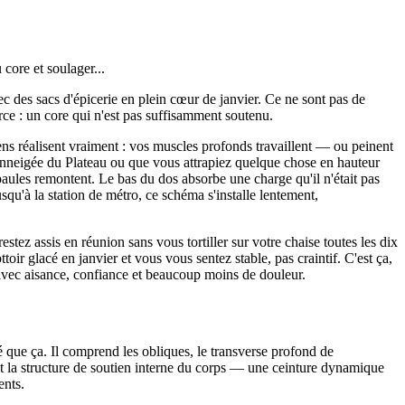
core et soulager...
c des sacs d'épicerie en plein cœur de janvier. Ce ne sont pas de
ce : un core qui n'est pas suffisamment soutenu.
 gens réalisent vraiment : vos muscles profonds travaillent — ou peinent
nneigée du Plateau ou que vous attrapiez quelque chose en hauteur
paules remontent. Le bas du dos absorbe une charge qu'il n'était pas
squ'à la station de métro, ce schéma s'installe lentement,
ez assis en réunion sans vous tortiller sur votre chaise toutes les dix
oir glacé en janvier et vous vous sentez stable, pas craintif. C'est ça,
avec aisance, confiance et beaucoup moins de douleur.
 que ça. Il comprend les obliques, le transverse profond de
t la structure de soutien interne du corps — une ceinture dynamique
ents.